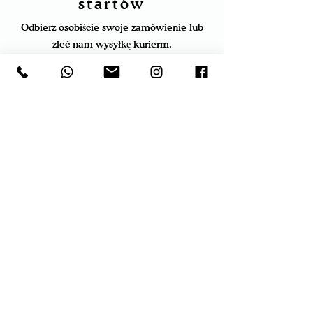
startów
Odbierz osobiście swoje zamówienie lub
zleć nam wysyłkę kurierm.
Wraz z kombinezonem otrzymasz worek
ochronny oraz wieszak do odpowiedniego
przechowywania.
NASZ ADRES
NAPISZ
ZADZWOŃ
+48734132587
bojarski@golden-panther.com