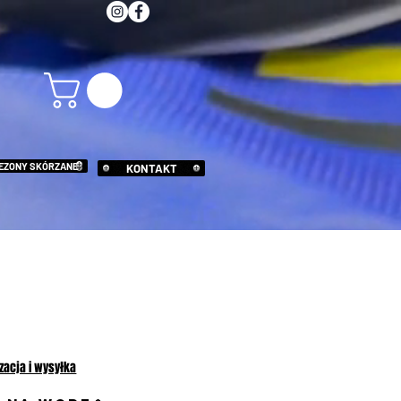
EZONY SKÓRZANE
KONTAKT
nezon motocyklowy GP YELLOW
ena
izacja i wysyłka