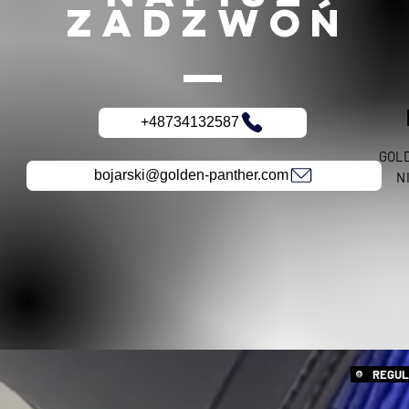
ZADZWOŃ
+48734132587
GOLD
bojarski@golden-panther.com
N
REGUL