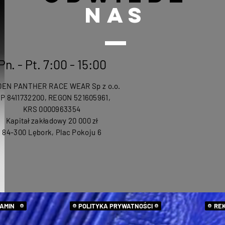
powinny on
pozwoliło na
NAS
samoistni
przylegać 
najbardziej 
na suchą 
Rękawy, no
Certyfiko
wchłonięc
było nam 
ochraniacz
nadmiar 
oraz EN 162
Materiały
Pn. - Pt. 7:00 - 15:00
lub ultrale
Wzmocnion
EN PANTHER RACE WEAR Sp z o.o.
newralgic
IP 8411732200, REGON 521605961,
KRS 0000963354
Najważniejsze
Idealny j
Kapitał zakładowy 20 000 zł
Dostępnoś
84-300 Lębork, Plac Pokoju 6
kurtka na
dopasowan
Ergonomia 
przyjęcie 
Wentylowa
gwarantuj
Przystoso
AMIN
POLITYKA PRYWATNOŚCI
RE
rozciągliw