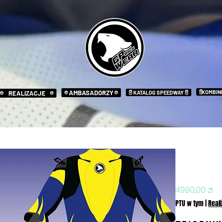
AMBASADORZY
KOMBIN
REALIZACJE
KATALOG SPEEDWAY
Kombi
FLAMES
C
4990,00 zł
PTU w tym
|
Real