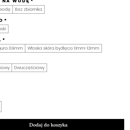
k na wodę
*
 wodę
Bez zbiornika
o
*
ski
ł
*
ngura 0.9mm
Włoska skóra bydlęca 1.1mm-1.3mm
*
iowy
Dwuczęściowy
Dodaj do koszyka