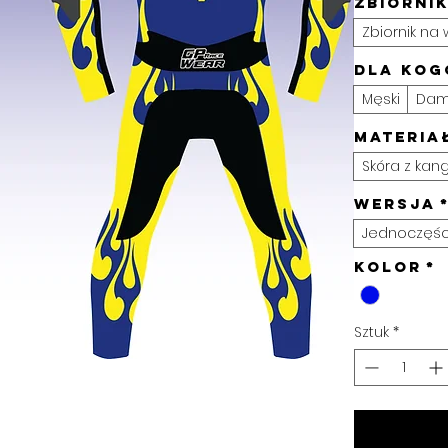
Zbiorni
Zbiornik na
Dla kog
Męski
Dam
Materia
Skóra z ka
WERSJA
Jednoczęśc
Kolor
*
Sztuk
*