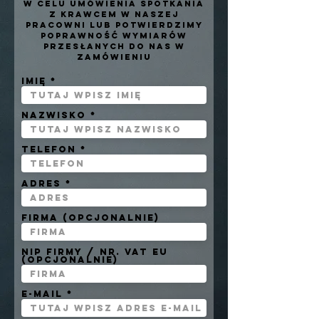
w celu umówienia spotkania
z krawcem w naszej
pracowni lub potwierdzimy
poprawność wymiarów
przesłanych do nas w
zamówieniu
Imię
Nazwisko
Telefon
Adres
Firma (opcjonalnie)
NIP Firmy / Nr. VAT EU
(opcjonalnie)
E-mail