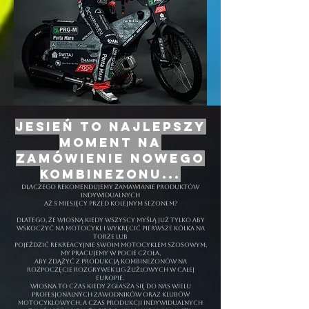
JESIEŃ TO NAJLEPSZY
MOMENT NA
ZAMÓWIENIE NOWEGO
KOMBINEZONU...
DLACZEGO REKOMENDUJEMY zamawianie produktów
indywidualnych
aż 5 miesięcy przed kolejnym sezonem?
DLATEGO, ŻE WIOSNĄ KIEDY WSZYSCY MYŚLĄ JUŻ TYLKO ABY
WSKOCZYĆ NA MOTOCYKL I WYKRĘCIĆ PIERWSZE KÓŁKA NA
TORZE LUB
POJEŹDZIĆ REKREACYJNIE SWOIM MOTOCYKLEM SZOSOWYM,
MY PRACUJEMY W POCIE CZOŁA,
ABY ZDĄŻYĆ Z PRODUKCJĄ KOMBINEZONÓW NA
ROZPOCZĘCIE ROZGRYWEK LIG ŻUŻLOWYCH W CAŁEJ
EUROPIE.
WIOSNA TO CZAS KIEDY ZGŁASZA SIĘ DO NAS WIELU
PROFESJONALNYCH ZAWODNIKÓW ORAZ KLUBÓW
motocyklowych, a czas produkcji indywidualnych