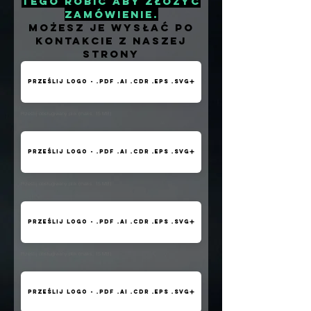
tego robić aby złożyć
zamówienie.
Możesz je wysłać po
kontakcie z naszej
strony
Prześlij logo - .pdf .ai .cdr .eps .svg
Prześlij obsługiwany plik (maks. 15 MB)
Prześlij logo - .pdf .ai .cdr .eps .svg
Prześlij obsługiwany plik (maks. 15 MB)
Prześlij logo - .pdf .ai .cdr .eps .svg
Prześlij obsługiwany plik (maks. 15 MB)
Prześlij logo - .pdf .ai .cdr .eps .svg