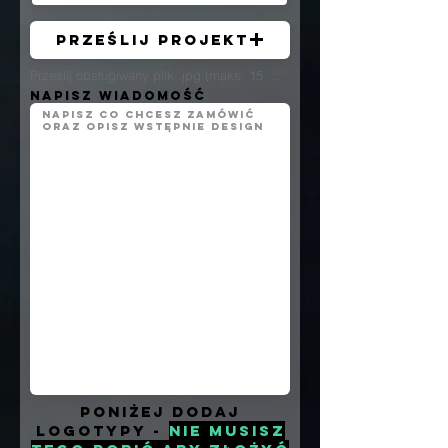
Prześlij projekt
Prześlij obsługiwany plik .jpg (maks. 15 MB)
Napisz wiadomość
Poniżej dodaj
logotypy -
nie musisz