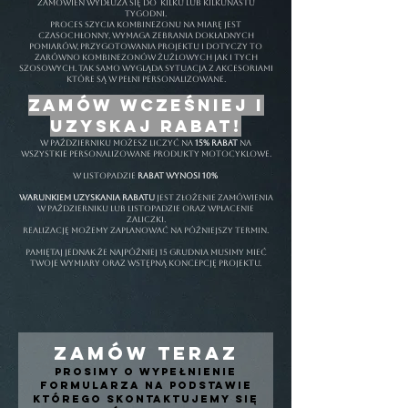
zamówień wydłuża się do kilku lub kilkunastu
tygodni.
PROCES SZYCIA KOMBINEZONU NA MIARĘ JEST
CZASOCHŁONNY, WYMAGA ZEBRANIA DOKŁADNYCH
POMIARÓW, PRZYGOTOWANIA PROJEKTU I DOTYCZY TO
ZARÓWNO KOMBINEZONÓW ŻUŻLOWYCH JAK I TYCH
SZOSOWYCH. tak samo wygląda sytuacja z akcesoriami
które są w pełni personalizowane.
zamów wcześniej i
uzyskaj rabat!
w październiku możesz liczyć na
15% rabat
na
wszystkie personalizowane produkty motocyklowe.
w listopadzie
rabat wynosi 10%
warunkiem uzyskania rabatu
jest złożenie zamówienia
w październiku lub listopadzie oraz wpłacenie
zaliczki.
realizację możemy zaplanować na późniejszy termin.
pamiętaj jednak że najpóźniej 15 grudnia musimy mieć
twoje wymiary oraz wstępną koncepcję projektu.
ZAMÓW TERAZ
Prosimy o wypełnienie
formularza na podstawie
którego skontaktujemy się