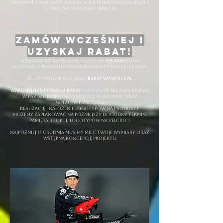
transportowe, maty zmiany koła, pokrowce na sprzęt,
torby, plecaki i wiele innych
zamów wcześniej i
uzyskaj rabat!
w październiku możesz liczyć na
15% rabatu
na
wszystkie personalizowane produkty motocyklowe.
w listopadzie i grudniu
rabat wynosi 10%
warunkiem uzyskania rabatu
jest złożenie zamówienia
w październiku listopadzie lub grudniu oraz
wpłacenie zaliczki.
realizację i nałożenie logotypów na produkty
możemy zaplanować na późniejszy dogodny termin.
pamiętaj o opcji logotypów na velcro ;)
najpóźniej 15 grudnia musimy mieć twoje wymiary oraz
wstępną koncepcję projektu.