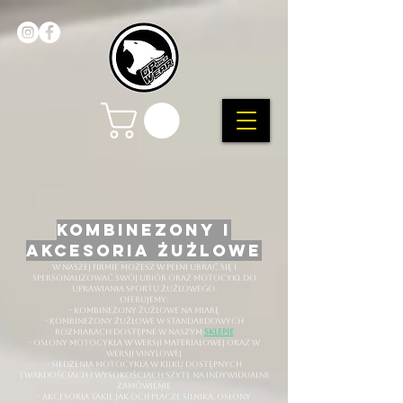
kombinezony i
akcesoria żużlowe
w naszej firmie możesz w pełni ubrać się i
spersonalizować swój ubiór oraz motocykl do
uprawiania sportu żużlowego.
oferujemy:
- kombinezony żużlowe na miarę
- kombinezony żużlowe w standardowych
rozmiarach dostępne w naszym
sklepie
- osłony motocykla w wersji materiałowej oraz w
wersji vinylowej
- siedzenia motocykla w kilku dostępnych
twardościach i wysokościach szyte na indywidualne
zamówienie
- akcesoria takie jak ocieplacze silnika, osłony