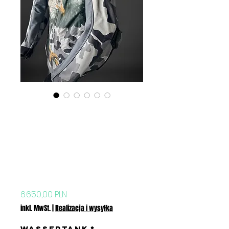
Personalizowany
Dwuczęściowy
Kombinezon
motocyklowy GP
Custom (Kangur)
Preis
6.650,00 PLN
inkl. MwSt.
|
Realizacja i wysyłka
Wassertank
*