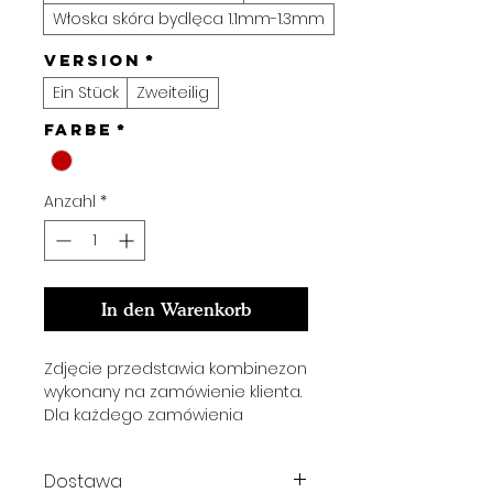
Włoska skóra bydlęca 1.1mm-1.3mm
VERSION
*
Ein Stück
Zweiteilig
Farbe
*
Anzahl
*
In den Warenkorb
Zdjęcie przedstawia kombinezon
wykonany na zamówienie klienta.
Dla każdego zamówienia
przygotowujemy indywidualny
projekt według preferencji klienta.
Dostawa
Opisz nam swój pomysł na