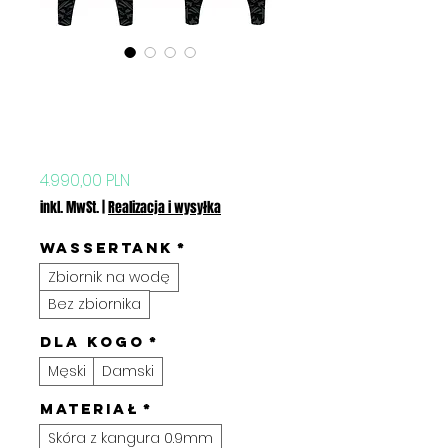
Kombinezon
motocyklowy GP
RED PRINT
Preis
4.990,00 PLN
inkl. MwSt.
|
Realizacja i wysyłka
Wassertank
*
Zbiornik na wodę
Bez zbiornika
Dla kogo
*
Męski
Damski
Materiał
*
Skóra z kangura 0.9mm