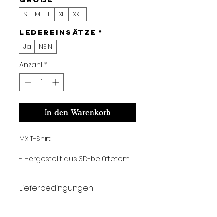
S
M
L
XL
XXL
Ledereinsätze
*
Ja
NEIN
Anzahl
*
In den Warenkorb
MX T-Shirt
- Hergestellt aus 3D-belüftetem
Gewebe
Lieferbedingungen
- Belüftungslöcher im gesamten
Trikot für besseren Komfort bei
Bis zu 7 Werktage
langen Fahrten