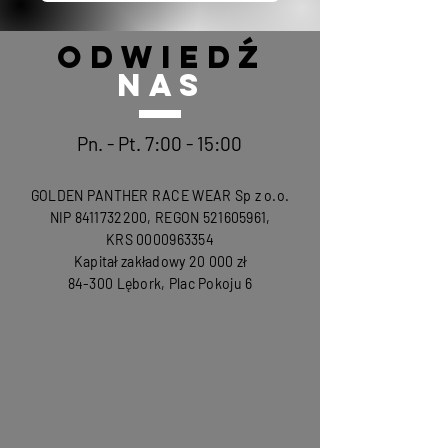
ODWIEDŹ
NAS
Pn. - Pt. 7:00 - 15:00
GOLDEN PANTHER RACE WEAR Sp z o.o.
NIP
8411732200
, REGON
521605961
,
KRS
0000963354
Kapitał zakładowy 20 000 zł
84-300 Lębork, Plac Pokoju 6