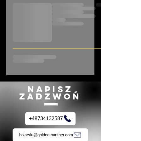
NAPISZ
ZADZWOŃ
+48734132587
bojarski@golden-panther.com